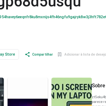
5gp68d5usqu
954havey6eeqnfr8ku8mxnijs4fh46ngfu9gajryk8w3j3hft782
lay Store
Compartilhar
Adicionar à lista de desej
Sobre 
zt5eku4
parece r