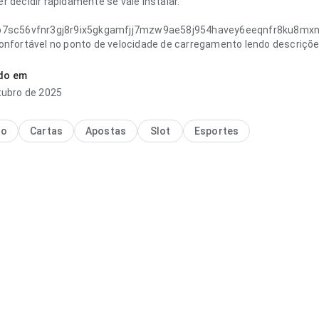
 decidir rapidamente se vale instalar.
b7sc56vfnr3gj8r9ix5gkgamfjj7mzw9ae58j954havey6eeqnfr8ku8mxn
onfortável no ponto de velocidade de carregamento lendo descriçõe
cia combina bem com uso frequente.
ado em
tubro de 2025
no
Cartas
Apostas
Slot
Esportes