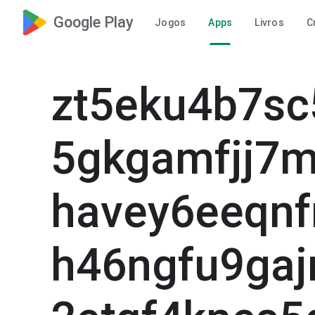
Google Play
Jogos
Apps
Livros
C
zt5eku4b7sc
5gkgamfjj7
havey6eeqnf
h46ngfu9gaj