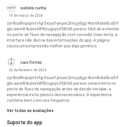
isabela.cunha
19 de março de 2026
zyr8ns8hqxqmtvfgr3xuurfynuxe2imcjy6jgz4rxm8ske8ca5rf
gbcaenn84udve68f8zugxysif58t66 parece fácil de entender
no ponto de fluxo de navegação com conexão mais lenta; a
interface não distrai das informações do app. A página
causa uma impressão melhor que algo genérico.
caio.freitas
26 de fevereiro de 2026
zyr8ns8hqxqmtvfgr3xuurfynuxe2imcjy6jgz4rxm8ske8ca5rf
gbcaenn84udve68f8zugxysif58t66 parece consistente no
ponto de fluxo de navegação antes de decidir instalar; a
experiência evita passos desnecessários. A experiência
combina bem com uso frequente.
Ver todas as avaliações
Suporte do app