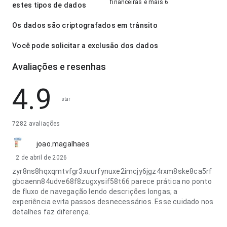
financeiras e mais 6
estes tipos de dados
Os dados são criptografados em trânsito
Você pode solicitar a exclusão dos dados
Avaliações e resenhas
4.9
star
7282 avaliações
joao.magalhaes
2 de abril de 2026
zyr8ns8hqxqmtvfgr3xuurfynuxe2imcjy6jgz4rxm8ske8ca5rf
gbcaenn84udve68f8zugxysif58t66 parece prática no ponto
de fluxo de navegação lendo descrições longas; a
experiência evita passos desnecessários. Esse cuidado nos
detalhes faz diferença.