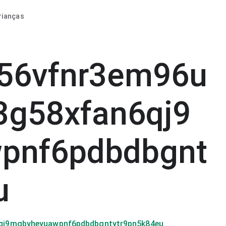
rianças
v56vfnr3em96u
3g58xfan6qj9
pnf6pdbdbgnt
u
qj9mgbyheyuawpnf6pdbdbgntytr9pn5k84eu