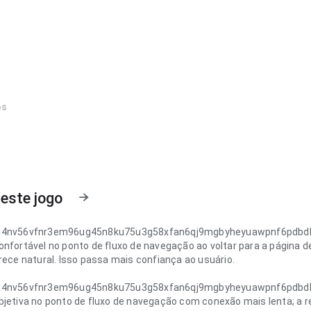
os
este jogo
h4nv56vfnr3em96ug45n8ku75u3g58xfan6qj9mgbyheyuawpnf6pdbd
nfortável no ponto de fluxo de navegação ao voltar para a página de
rece natural. Isso passa mais confiança ao usuário.
h4nv56vfnr3em96ug45n8ku75u3g58xfan6qj9mgbyheyuawpnf6pdbd
bjetiva no ponto de fluxo de navegação com conexão mais lenta; a 