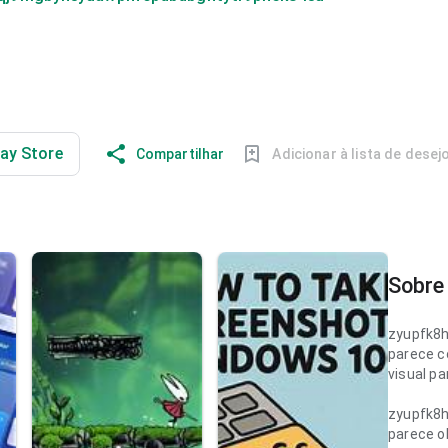
lay Store
Compartilhar
Adicionar à lista de desej
Sobre 
zyupfk8
parece co
visual pa
zyupfk8
parece o