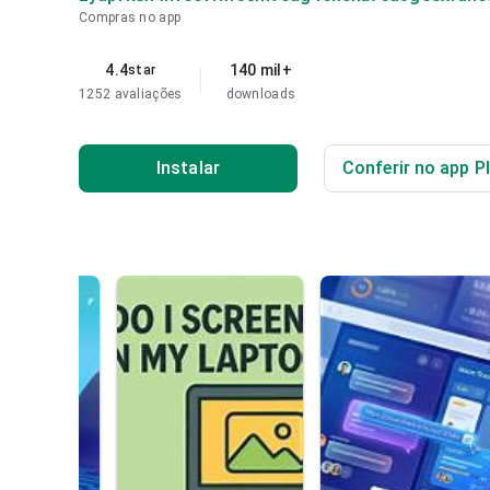
Compras no app
4.4
140 mil+
star
1252 avaliações
downloads
Instalar
Conferir no app P