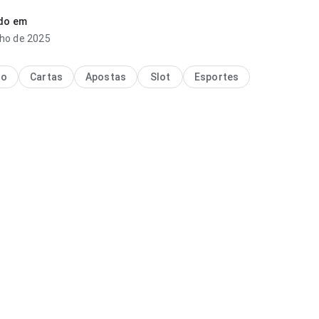
el. A página causa uma impressão melhor que algo genérico.
ado em
nho de 2025
no
Cartas
Apostas
Slot
Esportes