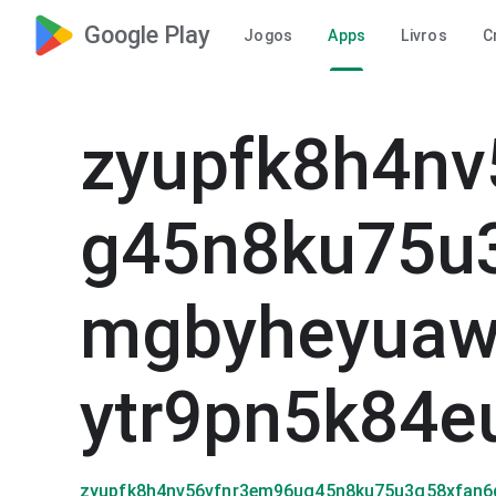
Google Play
Jogos
Apps
Livros
C
zyupfk8h4n
g45n8ku75u
mgbyheyuaw
ytr9pn5k84e
zyupfk8h4nv56vfnr3em96ug45n8ku75u3g58xfan6