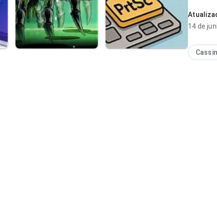
previsív
Atualiz
14 de ju
Cassi